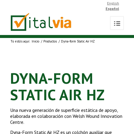
English
Español
Tú estás aquí:
Inicio
/
Productos
/
Dyna-form Static Air HZ
DYNA-FORM
STATIC AIR HZ
Una nueva generación de superficie estática de apoyo,
elaborada en colaboración con Welsh Wound Innovation
Centre.
Dyna-Form Static Air HZ es un colchón auxiliar que