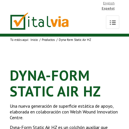
English
Español
Tú estás aquí:
Inicio
/
Productos
/
Dyna-form Static Air HZ
DYNA-FORM
STATIC AIR HZ
Una nueva generación de superficie estática de apoyo,
elaborada en colaboración con Welsh Wound Innovation
Centre.
Dyna-Form Static Air HZ es un colchón auxiliar que