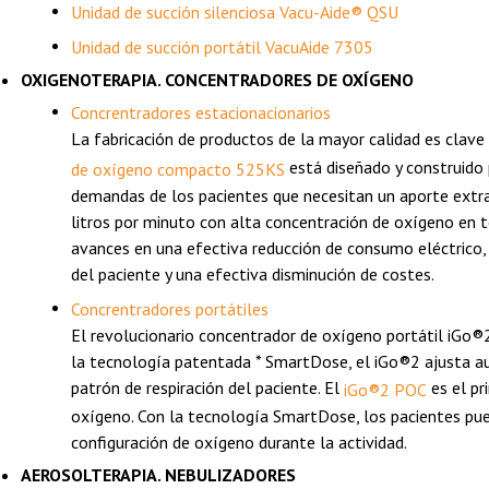
Unidad de succión silenciosa Vacu-Aide® QSU
Unidad de succión portátil VacuAide 7305
OXIGENOTERAPIA. CONCENTRADORES DE OXÍGENO
Concrentradores estacionacionarios
La fabricación de productos de la mayor calidad es clave
está diseñado y construido 
de oxígeno compacto 525KS
demandas de los pacientes que necesitan un aporte extra 
litros por minuto con alta concentración de oxígeno en to
avances en una efectiva reducción de consumo eléctrico
del paciente y una efectiva disminución de costes.
Concrentradores portátiles
El revolucionario concentrador de oxígeno portátil iGo®
la tecnología patentada * SmartDose, el iGo®2 ajusta a
patrón de respiración del paciente. El
es el pr
iGo®2 POC
oxígeno. Con la tecnología SmartDose, los pacientes pue
configuración de oxígeno durante la actividad.
AEROSOLTERAPIA. NEBULIZADORES