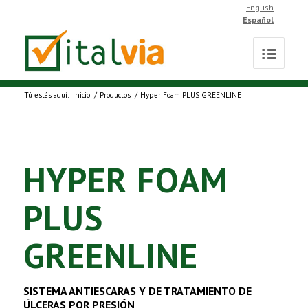
English
Español
Tú estás aquí:
Inicio
/
Productos
/
Hyper Foam PLUS GREENLINE
HYPER FOAM
PLUS
GREENLINE
SISTEMA ANTIESCARAS Y DE TRATAMIENTO DE
ÚLCERAS POR PRESIÓN