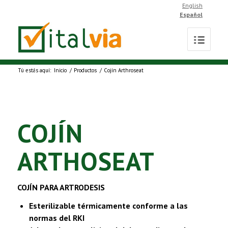
English
Español
Tú estás aquí:
Inicio
/
Productos
/
Cojín Arthroseat
COJÍN
ARTHOSEAT
COJÍN PARA ARTRODESIS
Esterilizable térmicamente conforme a las
normas del RKI